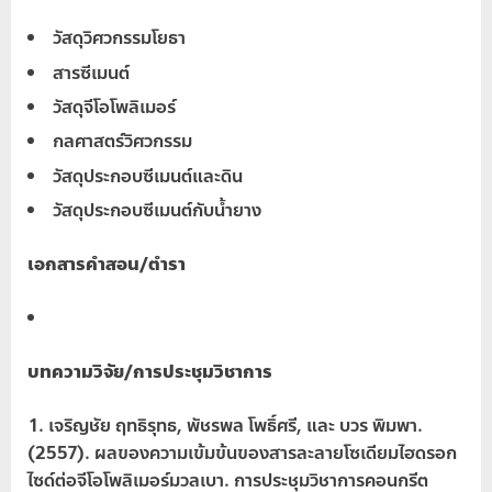
วัสดุวิศวกรรมโยธา
สารซีเมนต์
วัสดุจีโอโพลิเมอร์
กลศาสตร์วิศวกรรม
วัสดุประกอบซีเมนต์และดิน
วัสดุประกอบซีเมนต์กับน้ำยาง
เอกสารคำสอน/ตำรา
บทความวิจัย/การประชุมวิชาการ
เจริญชัย ฤทธิรุทธ, พัชรพล โพธิ์ศรี, และ บวร พิมพา.
(2557). ผลของความเข้มข้นของสารละลายโซเดียมไฮดรอก
ไซด์ต่อจีโอโพลิเมอร์มวลเบา. การประชุมวิชาการคอนกรีต