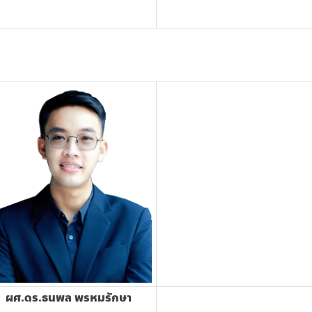
ผศ.ดร.ธนพล พรหมรักษา