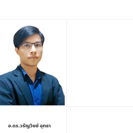
อ.ดร.วรัญวิชช์ อุทธา