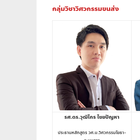
กลุ่มวิชาวิศวกรรมขนส่ง
รศ.ดร.วุฒิไกร ไชยปัญหา
ประธานหลักสูตร วศ.บ.วิศวกรรมโยธา-