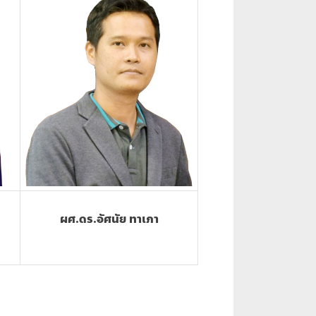
ผศ.ดร.อัศนัย ทาเภา