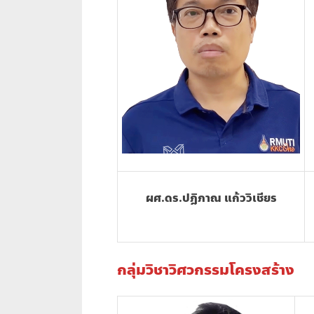
ผศ.ดร.ปฎิภาณ แก้ววิเชียร
กลุ่มวิชาวิศวกรรมโครงสร้าง