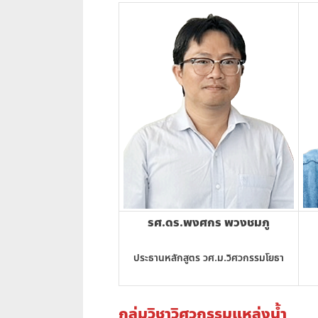
รศ.ดร.พงศกร พวงชมภู
ประธานหลักสูตร วศ.ม.วิศวกรรมโยธา
กลุ่มวิชาวิศวกรรมแหล่งน้ำ