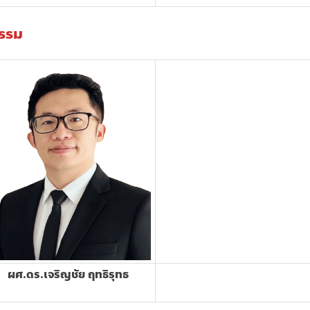
กรรม
ผศ.ดร.เจริญชัย ฤทธิรุทธ