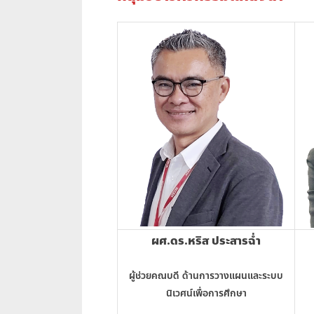
ผศ.ดร.หริส ประสารฉ่ำ
ผู้ช่วยคณบดี ด้านการวางแผนและระบบ
นิเวศน์เพื่อการศึกษา