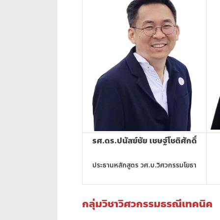
รศ.ดร.ปนัสย์ชัย เชษฐ์โชติศักดิ์
ประธานหลักสูตร วศ.บ.วิศวกรรมโยธา
กลุ่มวิชาวิศวกรรมธรณีเทคนิค