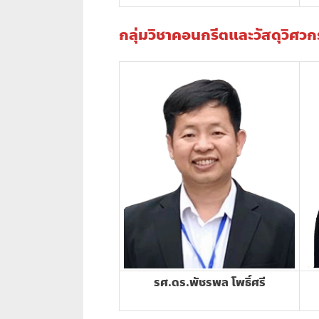
กลุ่มวิชาคอนกรีตและวัสดุวิศว
รศ.ดร.พัชรพล โพธิ์ศรี