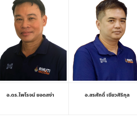
อ.ดร.ไพโรจน์ ยอดสง่า
อ.สรศักดิ์ เซียวศิริกุล